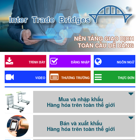
NỀN TẢNG GIAO DỊCH
TOÀN CẦU DỄ DÀNG
TRÌNH BÀY
ĐĂNG NHẬP
NGÔN NGỮ
VIDEO
THƯƠNG TRƯỜNG
THỰC ĐƠN
Mua và nhập khẩu
Hàng hóa trên toàn thế giới
Bán và xuất khẩu
Hàng hóa trên toàn thế giới